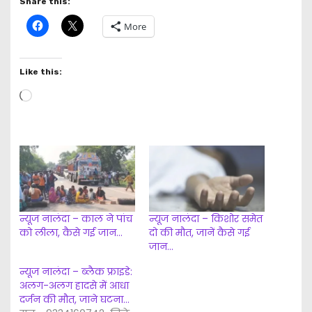
Share this:
More
Like this:
L
o
a
d
i
n
g
न्यूज नालंदा – काल ने पांच
न्यूज नालंदा – किशोर समेत
…
को लीला, कैसे गई जान…
दो की मौत, जानें कैसे गई
जान…
न्यूज नालंदा – ब्लैक फ्राइडे:
अलग-अलग हादसे में आधा
दर्जन की मौत, जाने घटना…