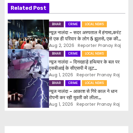
a
Related Post
v
i
BIHAR
CRIME
LOCAL NEWS
न्यूज़ नालंदा – सदर अस्पताल में हंगामा,करंट
g
से एक ही परिवार के लोग 5 झुलसे, एक की
मौत के बाद हंगामा; इलाज में लापरवाही का
Aug 2, 2026
Reporter Pranay Raj
a
आरोप, पुलिस ने संभाला मोर्चा
BIHAR
CRIME
LOCAL NEWS
t
न्यूज नालंदा – दिनदहाड़े हथियार के बल पर
एसबीआई के सीएसपी में लूट…
i
Aug 1, 2026
Reporter Pranay Raj
BIHAR
CRIME
LOCAL NEWS
o
न्यूज नालंदा – आकाश से गिरे काल ने धान
रोपनी कर रही युवती को लीला…
n
Aug 1, 2026
Reporter Pranay Raj