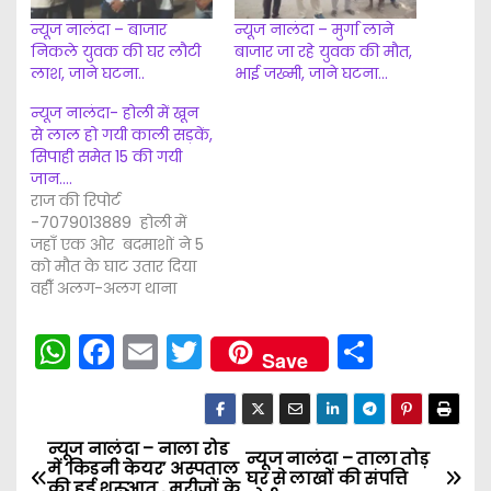
g
न्यूज नालंदा – बाजार
न्यूज नालंदा – मुर्गा लाने
…
निकले युवक की घर लौटी
बाजार जा रहे युवक की मौत,
लाश, जाने घटना..
भाई जख्मी, जाने घटना…
न्यूज नालंदा- होली में खून
से लाल हो गयी काली सड़कें,
सिपाही समेत 15 की गयी
जान….
राज की रिपोर्ट
-7079013889 होली में
जहाँ एक ओर बदमाशों ने 5
को मौत के घाट उतार दिया
वहीँ अलग-अलग थाना
इलाके में सोमवार से बुधवार
तक हुई घटनाओं में 14 लोगों
W
F
E
T
S
की जान चली गई। सबसे
Save
h
a
m
w
h
ज्यादा मौत सड़क दुर्घटना में
हुई।संबंधित थाना पुलिस द्वारा
a
c
ai
itt
ar
शवों का पोस्टमार्टम सदर…
ts
e
l
er
e
न्यूज नालंदा – नाला रोड
P
न्यूज नालंदा – ताला तोड़
में ‘किडनी केयर’ अस्पताल
घर से लाखों की संपत्ति
की हुई शुरुआत , मरीजों के