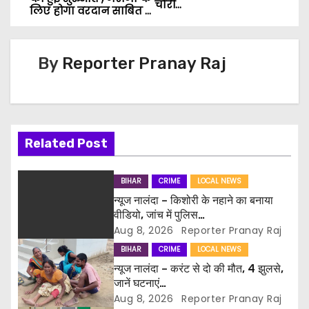
A
b
o
चोरी…
लिए होगा वरदान साबित …
p
o
s
p
o
k
By
Reporter Pranay Raj
t
n
a
Related Post
v
i
BIHAR
CRIME
LOCAL NEWS
न्यूज नालंदा – किशोरी के नहाने का बनाया
g
वीडियो, जांच में पुलिस…
Aug 8, 2026
Reporter Pranay Raj
a
BIHAR
CRIME
LOCAL NEWS
t
न्यूज नालंदा – करंट से दो की मौत, 4 झुलसे,
जानें घटनाएं…
i
Aug 8, 2026
Reporter Pranay Raj