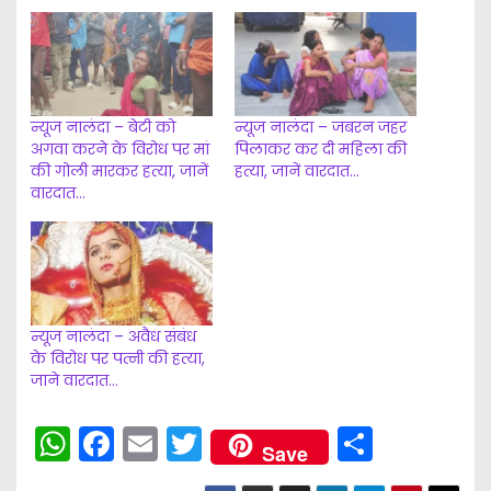
d
i
n
g
न्यूज नालंदा – बेटी को
न्यूज नालंदा – जबरन जहर
…
अगवा करने के विरोध पर मां
पिलाकर कर दी महिला की
की गोली मारकर हत्या, जानें
हत्या, जानें वारदात…
वारदात…
न्यूज नालंदा – अवैध संबंध
के विरोध पर पत्नी की हत्या,
जाने वारदात…
W
F
E
T
S
Save
h
a
m
w
h