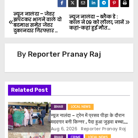
a
c
ai
itt
ar
ts
e
l
er
e
न्यूज नालंदा – जेवर
P
न्यूज नालंदा – ब्लैक डे :
झपटकर भागने वाले दो
काल ने 09 को लीला, जानें
A
b
बदमाश समेत जेवर
o
कहां-कहां हुई मौत…
दुकानदार गिरफ्तार …
p
o
s
p
o
k
By
Reporter Pranay Raj
t
n
a
Related Post
v
i
BIHAR
LOCAL NEWS
न्यूज नालंदा – ट्रेन में प्रसव पीड़ा के दौरान
g
मददगार बनी किन्नर , पैदा हुआ जुड़वा बच्चा,
जानें पूरी कहानी …
Aug 6, 2026
Reporter Pranay Raj
a
BIHAR
CRIME
LOCAL NEWS