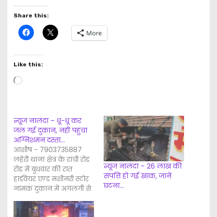
Share this:
More
Like this:
L
o
a
d
न्यूज नालंदा – धू-धू कर
जल गई दुकान, नहीं पहुंचा
i
अग्निशमन दस्ता…
n
आशीष - 7903735887
लहेरी थाना क्षेत्र के रांची रोड
g
न्यूज नालंदा – 26 लाख की
रोड में बुधवार की रात
…
संपत्ति हो गई खाक, जाने
हार्डवेयर एण्ड मशीनरी स्टोर
घटना…
नामक दुकान में अगलगी से
लाखों की संपत्ति का
नुकसान हो गया। अगलगी