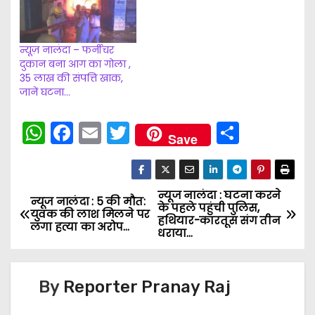
का कारण शॉर्ट सर्किट
बताया जा रहा है। सूचना के
बाद भी अग्निशमन के नहीं
पहुंचने पर मोहल्ले वासियों…
न्यूज़ नालंदा – फर्नीचर
दुकान बना आग का गोला ,
35 लाख की संपत्ति खाक,
जानें घटना…
W
F
E
T
S
Save
h
a
m
w
h
a
c
ai
itt
ar
ts
e
l
er
e
न्यूज नालंदा : घटना करने
P
न्यूज नालंदा : 5 की मौत:
के पहले पहुंची पुलिस,
युवक की लाश मिलने पर
A
b
हथियार-कारतूस संग तीन
o
लगा हत्या का अरोप…
धराया…
p
o
s
p
o
k
By
Reporter Pranay Raj
t