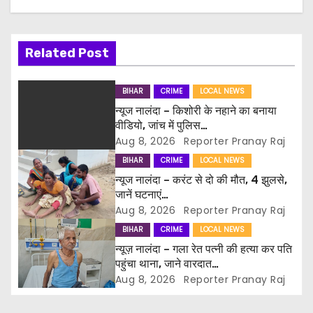
n
a
Related Post
v
i
BIHAR
CRIME
LOCAL NEWS
न्यूज नालंदा – किशोरी के नहाने का बनाया
g
वीडियो, जांच में पुलिस…
Aug 8, 2026
Reporter Pranay Raj
a
BIHAR
CRIME
LOCAL NEWS
t
न्यूज नालंदा – करंट से दो की मौत, 4 झुलसे,
जानें घटनाएं…
i
Aug 8, 2026
Reporter Pranay Raj
BIHAR
CRIME
LOCAL NEWS
o
न्यूज़ नालंदा – गला रेत पत्नी की हत्या कर पति
पहुंचा थाना, जाने वारदात…
n
Aug 8, 2026
Reporter Pranay Raj