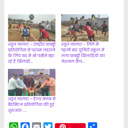
o
a
d
i
n
g
न्यूज नालंदा – राष्ट्रीय कबड्डी
न्यूज नालंदा – जिले में
…
प्रतियोगिता में परचम लहराने
पहली बार यूनिटी स्कूल में
के लिए ठंड में भी पसीने बहा
लगा कबड्डी खिलाड़ियों का
रहे हैं खिलाड़ी….
नेशनल कैंप….
न्यूज नालंदा – हेल्थ क्लब में
बैडमिंटन प्रतियोगिता की हुई
शुरुआत …..
W
F
E
T
S